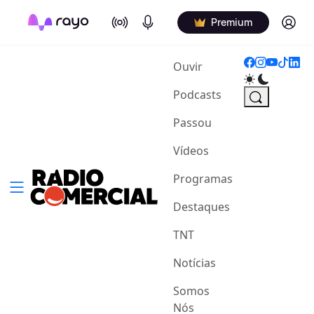
On Air
Podcasts
Log in
Premium
(current)
Ouvir
Podcasts
Passou
Vídeos
Programas
Destaques
TNT
Notícias
Somos
Nós