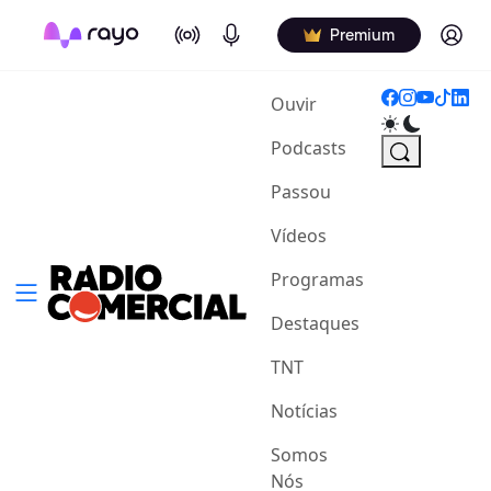
On Air
Podcasts
Log in
Premium
(current)
Ouvir
Podcasts
Passou
Vídeos
Programas
Destaques
TNT
Notícias
Somos
Nós