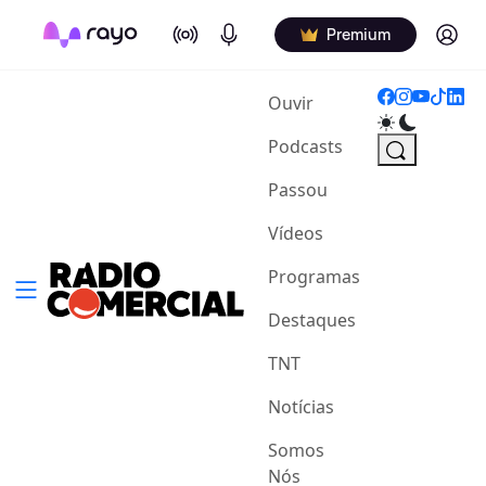
On Air
Podcasts
Log in
Premium
(current)
Ouvir
Podcasts
Passou
Vídeos
Programas
Destaques
TNT
Notícias
Somos
Nós