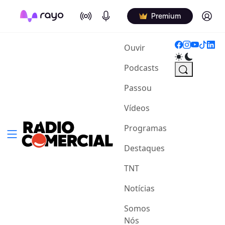
On Air
Podcasts
Log in
Premium
(current)
Ouvir
Podcasts
Passou
Vídeos
Programas
Destaques
TNT
Notícias
Somos
Nós