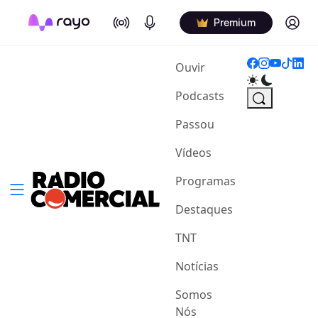
On Air
Podcasts
Log in
Premium
(current)
Ouvir
Podcasts
Passou
Vídeos
Programas
Destaques
TNT
Notícias
Somos
Nós