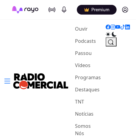
On Air
Podcasts
Log in
Premium
(current)
Ouvir
Podcasts
Passou
Vídeos
Programas
Destaques
TNT
Notícias
Somos
Nós