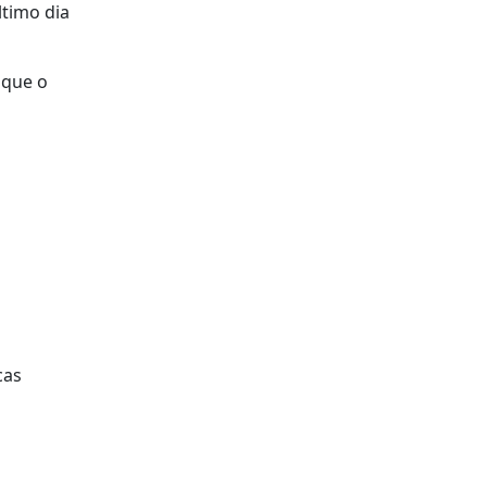
ltimo dia
 que o
cas