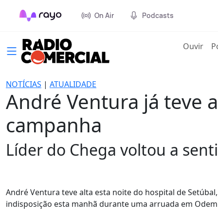
On Air
Podcasts
(cur
Ouvir
P
NOTÍCIAS
|
ATUALIDADE
André Ventura já teve al
campanha
Líder do Chega voltou a sent
André Ventura teve alta esta noite do hospital de Setúb
indisposição esta manhã durante uma arruada em Odemi