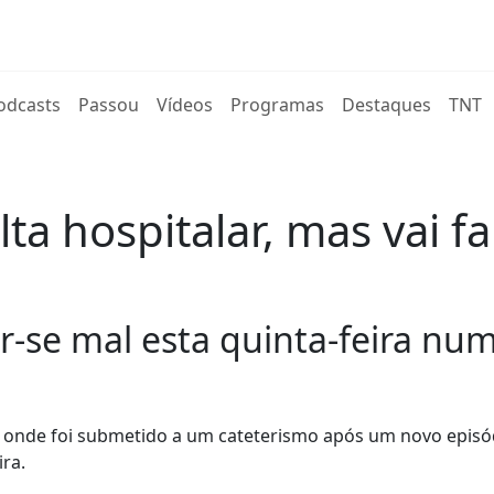
rent)
odcasts
Passou
Vídeos
Programas
Destaques
TNT
ta hospitalar, mas vai f
ir-se mal esta quinta-feira n
al, onde foi submetido a um cateterismo após um novo episó
ra.