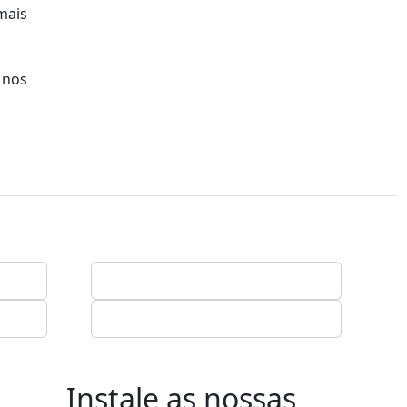
mais
 nos
Instale as nossas