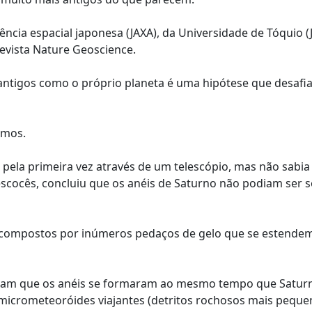
gência espacial japonesa (JAXA), da Universidade de Tóquio (
evista Nature Geoscience.
antigos como o próprio planeta é uma hipótese que desafia
omos.
s pela primeira vez através de um telescópio, mas não sabia
escocês, concluiu que os anéis de Saturno não podiam ser s
s compostos por inúmeros pedaços de gelo que se estende
miram que os anéis se formaram ao mesmo tempo que Satur
 micrometeoróides viajantes (detritos rochosos mais pequ