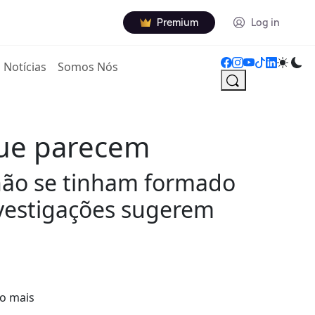
Premium
Log in
Notícias
Somos Nós
que parecem
 não se tinham formado
vestigações sugerem
to mais