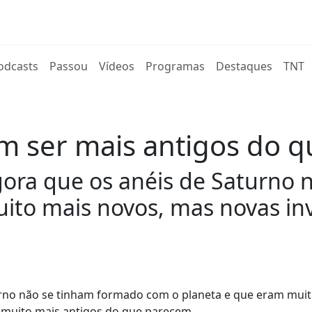
rent)
odcasts
Passou
Vídeos
Programas
Destaques
TNT
m ser mais antigos do 
agora que os anéis de Saturno
ito mais novos, mas novas in
turno não se tinham formado com o planeta e que eram mui
muito mais antigos do que parecem.