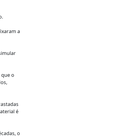
o.
fixaram a
simular
 que o
os,
rastadas
terial é
écadas, o