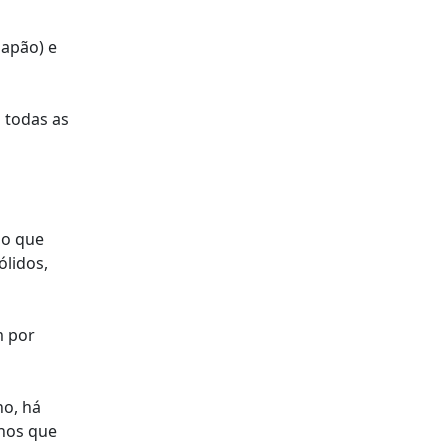
Japão) e
 todas as
 o que
ólidos,
m por
no, há
enos que