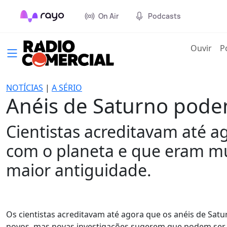
On Air
Podcasts
(cur
Ouvir
P
NOTÍCIAS
|
A SÉRIO
Anéis de Saturno pode
Cientistas acreditavam até 
com o planeta e que eram mu
maior antiguidade.
Os cientistas acreditavam até agora que os anéis de Sa
novos, mas novas investigações sugerem que podem ser 