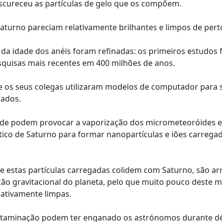
escureceu as partículas de gelo que os compõem.
aturno pareciam relativamente brilhantes e limpos de pert
 da idade dos anéis foram refinadas: os primeiros estudos 
esquisas mais recentes em 400 milhões de anos.
 e os seus colegas utilizaram modelos de computador para 
lados.
dade podem provocar a vaporização dos micrometeoróides e
co de Saturno para formar nanopartículas e iões carregad
e estas partículas carregadas colidem com Saturno, são ar
o gravitacional do planeta, pelo que muito pouco deste ma
ativamente limpas.
 contaminação podem ter enganado os astrónomos durante d