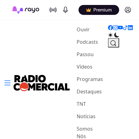
On Air
Podcasts
Log in
Premium
(current)
Ouvir
Podcasts
Passou
Vídeos
Programas
Destaques
TNT
Notícias
Somos
Nós