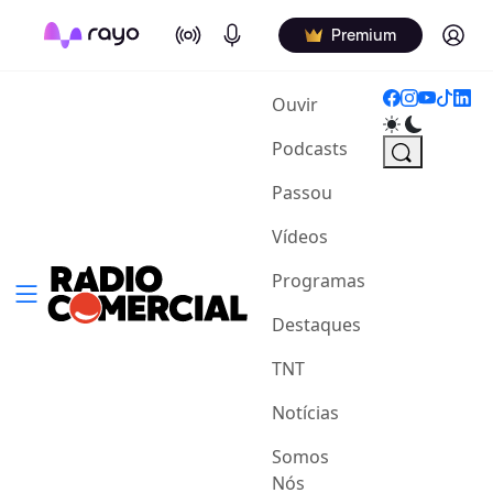
On Air
Podcasts
Log in
Premium
(current)
Ouvir
Podcasts
Passou
Vídeos
Programas
Destaques
TNT
Notícias
Somos
Nós