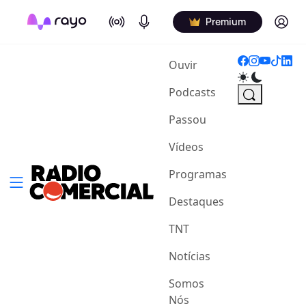
On Air
Podcasts
Log in
Premium
(current)
Ouvir
Podcasts
Passou
Vídeos
Programas
Destaques
TNT
Notícias
Somos
Nós