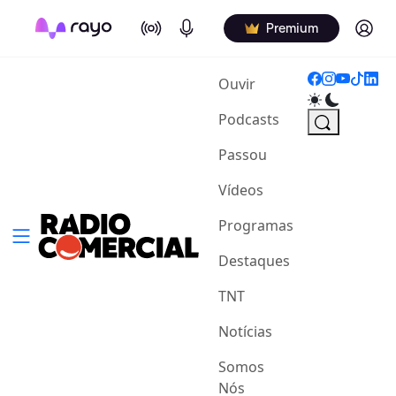
On Air
Podcasts
Log in
Premium
(current)
Ouvir
Podcasts
Passou
Vídeos
Programas
Destaques
TNT
Notícias
Somos
Nós