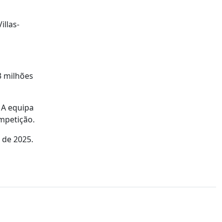
llas-
3 milhões
 A equipa
mpetição.
 de 2025.