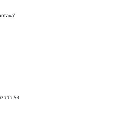
antava’
izado 53