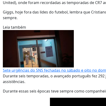
United), onde foram recordadas as temporadas de CR7 ao s
Giggs, hoje fora das lides do futebol, lembra que Cristian
sempre.
Leia também
Sete urgências do SNS fechadas no sábado e oito no do
Durante seis temporadas, o avançado português fez 292 j
assistências.
Durante essas seis épocas teve sempre como companheiro