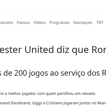
rent)
odcasts
Passou
Vídeos
Programas
Destaques
TNT
ster United diz que Ron
de 200 jogos ao serviço dos Re
 foi o melhor jogador com quem partilhou um relvado.
rdinand (Ferdinand, Giggs e Cristiano jogaram juntos no Ma