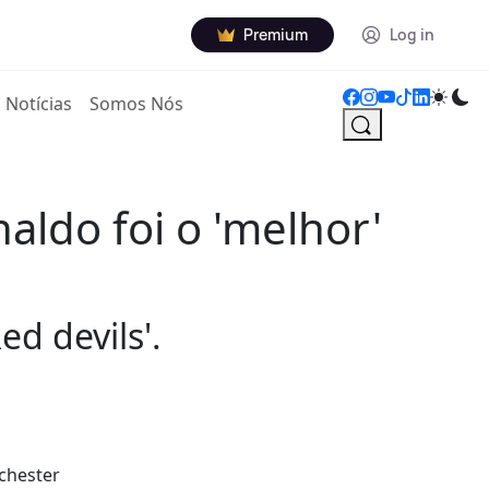
Premium
Log in
Notícias
Somos Nós
aldo foi o 'melhor'
d devils'.
nchester