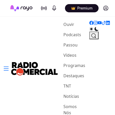
On Air
Podcasts
Log in
Premium
(current)
Ouvir
Podcasts
Passou
Vídeos
Programas
Destaques
TNT
Notícias
Somos
Nós