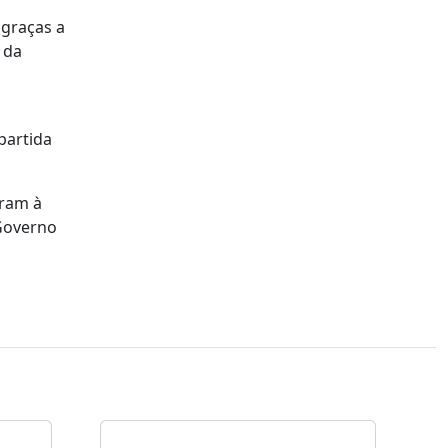
 graças a
 da
partida
eram à
 Governo