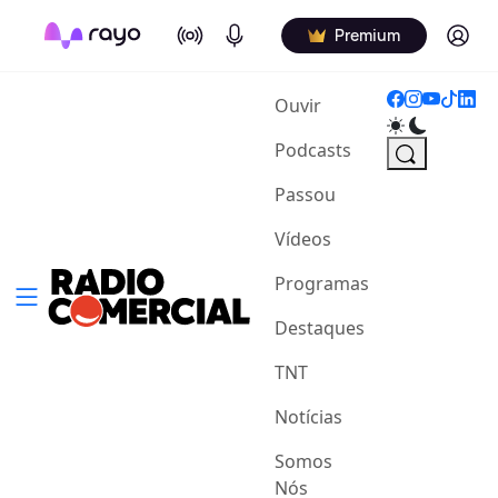
On Air
Podcasts
Log in
Premium
(current)
Ouvir
Podcasts
Passou
Vídeos
Programas
Destaques
TNT
Notícias
Somos
Nós