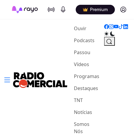
On Air
Podcasts
Log in
Premium
(current)
Ouvir
Podcasts
Passou
Vídeos
Programas
Destaques
TNT
Notícias
Somos
Nós