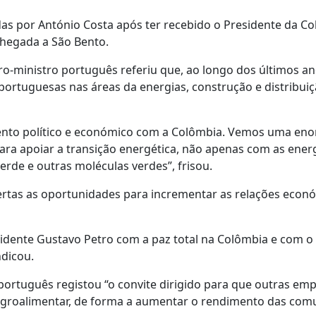
adas por António Costa após ter recebido o Presidente da C
chegada a São Bento.
iro-ministro português referiu que, ao longo dos últimos an
ortuguesas nas áreas da energias, construção e distribui
ento político e económico com a Colômbia. Vemos uma en
ra apoiar a transição energética, não apenas com as ener
rde e outras moléculas verdes”, frisou.
bertas as oportunidades para incrementar as relações econ
dente Gustavo Petro com a paz total na Colômbia e com o
ndicou.
ortuguês registou “o convite dirigido para que outras em
 agroalimentar, de forma a aumentar o rendimento das co