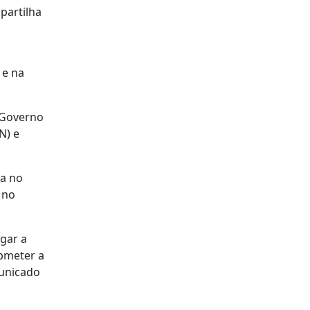
partilha
 e na
o Governo
N) e
da no
 no
gar a
ubmeter a
municado