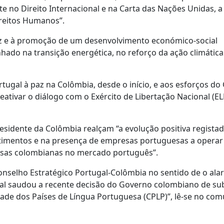
e no Direito Internacional e na Carta das Nações Unidas, a 
ireitos Humanos”.
az e à promoção de um desenvolvimento económico-social
hado na transição energética, no reforço da ação climática
rtugal à paz na Colômbia, desde o início, e aos esforços d
ativar o diálogo com o Exército de Libertação Nacional (EL
residente da Colômbia realçam “a evolução positiva regista
estimentos e na presença de empresas portuguesas a operar
esas colombianas no mercado português”.
onselho Estratégico Portugal-Colômbia no sentido de o alar
ugal saudou a recente decisão do Governo colombiano de s
de dos Países de Língua Portuguesa (CPLP)”, lê-se no co