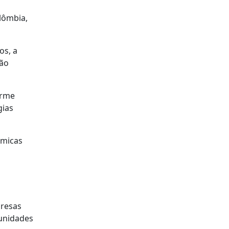
olômbia,
os, a
ção
orme
gias
ómicas
presas
munidades