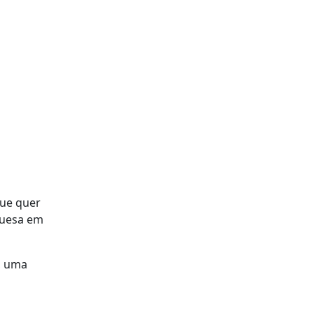
que quer
guesa em
, uma