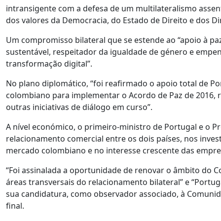
intransigente com a defesa de um multilateralismo assent
dos valores da Democracia, do Estado de Direito e dos D
Um compromisso bilateral que se estende ao “apoio à p
sustentável, respeitador da igualdade de género e empen
transformação digital”.
No plano diplomático, “foi reafirmado o apoio total de Po
colombiano para implementar o Acordo de Paz de 2016, re
outras iniciativas de diálogo em curso”.
A nível económico, o primeiro-ministro de Portugal e o P
relacionamento comercial entre os dois países, nos inv
mercado colombiano e no interesse crescente das empr
“Foi assinalada a oportunidade de renovar o âmbito do C
áreas transversais do relacionamento bilateral” e “Port
sua candidatura, como observador associado, à Comunida
final.