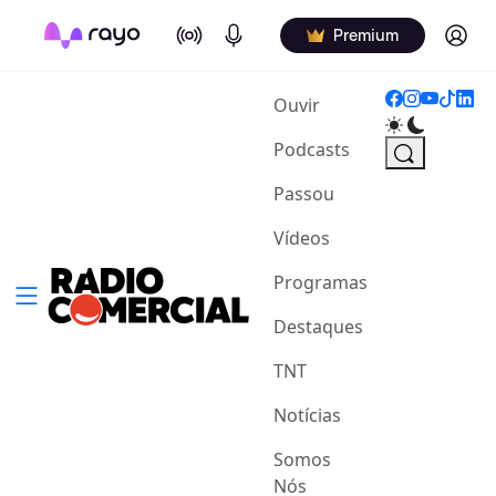
On Air
Podcasts
Log in
Premium
(current)
Ouvir
Podcasts
Passou
Vídeos
Programas
Destaques
TNT
Notícias
Somos
Nós