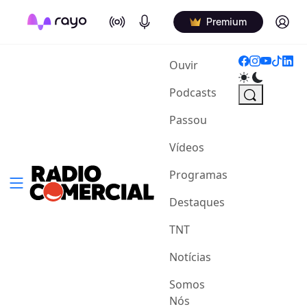
On Air
Podcasts
Log in
Premium
(current)
Ouvir
Podcasts
Passou
Vídeos
Programas
Destaques
TNT
Notícias
Somos
Nós