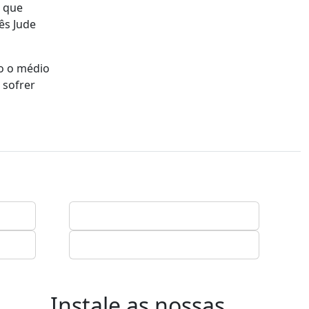
, que
ês Jude
to o médio
 sofrer
Instale as nossas