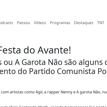
rent)
odcasts
Passou
Vídeos
Programas
Destaques
TNT
Festa do Avante!
es ou A Garota Não são algun
ento do Partido Comunista Po
r com artistas como Agir, a rapper Nenny e A garota Não, n