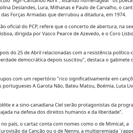
culo "Agir-Cantando Abril", visando homenagear "os poeta
olina Deslandes, Lura, Milhanas e Paulo de Carvalho, o cant
 das Forças Armadas que derrubou a ditadura, em 1974.
 oficial do PCP, refere que o concerto de abertura, na sex
Lisboa, dirigida por Vasco Pearce de Azevedo, e o Coro Lisb
is do 25 de Abril relacionadas com a resistência político-c
berdade democrática depois suscitou", destaca o gabinete 
grupos com um repertório "rico significativamente em canç
s portugueses A Garota Não, Bateu Matou, Boémia, Luta Liv
télite e a sino-canadiana Ciel serão protagonistas da prog
gajada na defesa dos direitos humanos e da liberdade”.
 no país, o cartaz conta com nomes como o de Mimicat, a
Eurovisão da Canção ou o de Nenny, a multipremiada `rappe