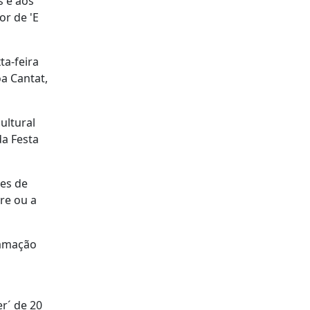
s e aos
or de 'E
ta-feira
oa Cantat,
ultural
da Festa
ões de
re ou a
ramação
r´ de 20