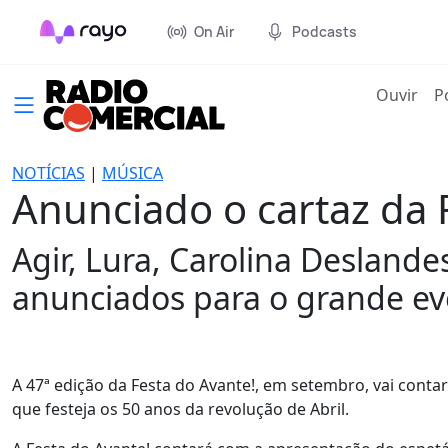
On Air
Podcasts
(cur
Ouvir
P
NOTÍCIAS
|
MÚSICA
Anunciado o cartaz da 
Agir, Lura, Carolina Desland
anunciados para o grande ev
A 47ª edição da Festa do Avante!, em setembro, vai conta
que festeja os 50 anos da revolução de Abril.