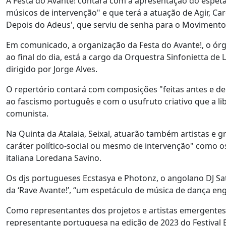
A Festa do Avante! contará com a apresentação do espetá
músicos de intervenção" e que terá a atuação de Agir, Car
Depois do Adeus', que serviu de senha para o Movimento
Em comunicado, a organização da Festa do Avante!, o órgão
ao final do dia, está a cargo da Orquestra Sinfonietta de 
dirigido por Jorge Alves.
O repertório contará com composições "feitas antes e depo
ao fascismo português e com o usufruto criativo que a li
comunista.
Na Quinta da Atalaia, Seixal, atuarão também artistas e 
caráter político-social ou mesmo de intervenção" como o
italiana Loredana Savino.
Os djs portugueses Ecstasya e Photonz, o angolano DJ Sa
da ‘Rave Avante!’, “um espetáculo de música de dança en
Como representantes dos projetos e artistas emergentes
representante portuguesa na edição de 2023 do Festival 