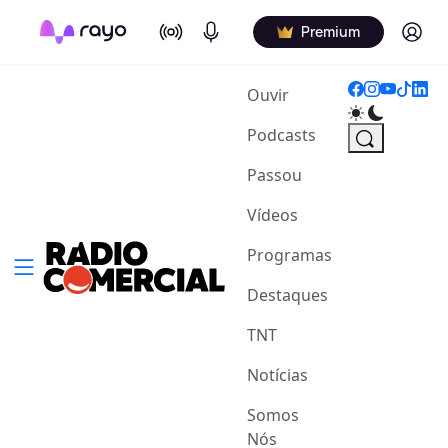
On Air
Podcasts
Log in
Premium
(current)
Ouvir
Podcasts
Passou
Vídeos
Programas
Destaques
TNT
Notícias
Somos
Nós