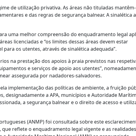
gime de utilização privativa. As áreas não tituladas mantêm-
amentares e das regras de segurança balnear. A sinalética a 
para uma melhor compreensão do enquadramento legal apli
áreas licenciadas e “os limites dessas áreas devem estar
el para os utentes, através de sinalética adequada”.
ios na prestação dos apoios à praia previstos nas respetiv
equipamentos e serviços de apoio aos utentes”, nomeadamen
 balnear assegurada por nadadores-salvadores.
ela implementação das políticas de ambiente, a fruição púb
es, designadamente a APA, municípios e Autoridade Maríti
ssionada, a segurança balnear e o direito de acesso e utili
Portugueses (ANMP) foi consultada sobre este esclarecimen
 que reflete o enquadramento legal vigente e as realidade