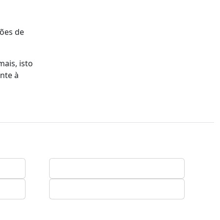
sões de
ais, isto
nte à