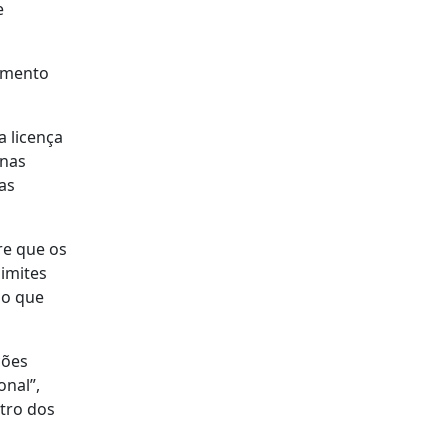
e
cimento
 licença
 nas
 as
re que os
imites
do que
ções
nal”,
ntro dos