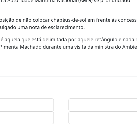
ém a Autoridade Marítima Nacional (AMN) se pronunciado
osição de não colocar chapéus-de-sol em frente às conces
vulgado uma nota de esclarecimento.
é aquela que está delimitada por aquele retângulo e nada m
osé Pimenta Machado durante uma visita da ministra do Ambie