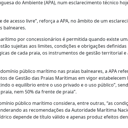
rtuguesa do Ambiente (APA), num esclarecimento técnico hoj
 e de acesso livre”, reforça a APA, no âmbito de um esclare
s balneares.
arítimo por concessionários é permitida quando existe uma
stão sujeitas aos limites, condições e obrigações definidas
icas de cada praia, os instrumentos de gestão territorial e
domínio público marítimo nas praias balneares, a APA refe
os de Gestão das Praias Marítimas em vigor estabelecem l
indo o equilíbrio entre o uso privado e o uso público”, sen
praia, nem 50% da frente de praia”.
 domínio público marítimo considera, entre outras, “as condi
ponderando as recomendações da Autoridade Marítima Nacio
ídrico depende de título válido e apenas produz efeitos de