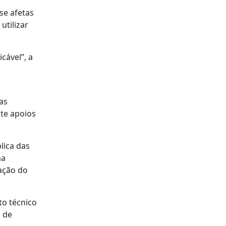
se afetas
utilizar
cável”, a
as
te apoios
lica das
ma
zação do
to técnico
s de