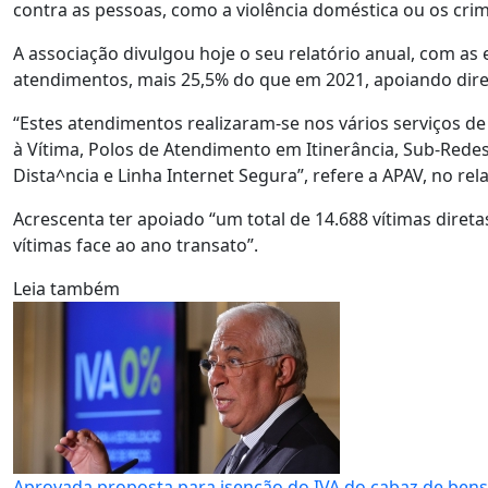
contra as pessoas, como a violência doméstica ou os cri
A associação divulgou hoje o seu relatório anual, com as es
atendimentos, mais 25,5% do que em 2021, apoiando dir
“Estes atendimentos realizaram-se nos vários serviços de
à Vítima, Polos de Atendimento em Itinerância, Sub-Redes
Dista^ncia e Linha Internet Segura”, refere a APAV, no rela
Acrescenta ter apoiado “um total de 14.688 vítimas diret
vítimas face ao ano transato”.
Leia também
Aprovada proposta para isenção do IVA do cabaz de bens 