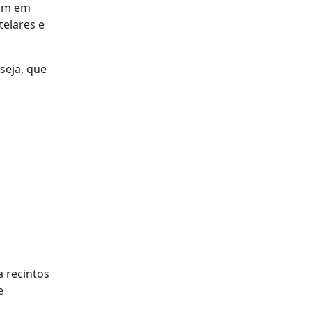
ram em
telares e
seja, que
a recintos
e