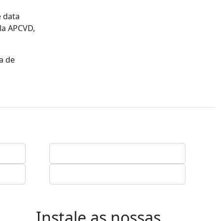
e data
ela APCVD,
a de
Instale as nossas