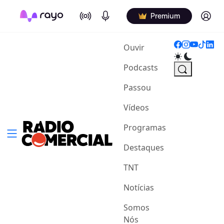
On Air
Podcasts
Log in
Premium
(current)
Ouvir
Podcasts
Passou
Vídeos
Programas
Destaques
TNT
Notícias
Somos
Nós