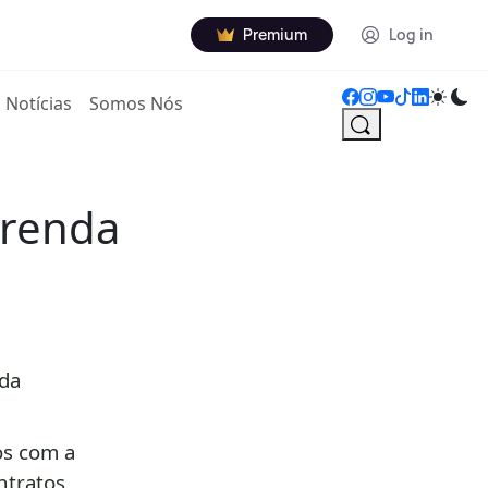
Premium
Log in
Notícias
Somos Nós
 renda
 da
os com a
ntratos