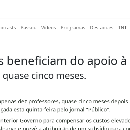
rent)
odcasts
Passou
Vídeos
Programas
Destaques
TNT
s beneficiam do apoio à
 quase cinco meses.
 apenas
dez professore
s, quase cinco meses depois
ada esta quinta-feira pelo jornal "Público".
 anterior Governo para compensar os custos elevad
Algarve e prevê a atribuição de um subsídio para co