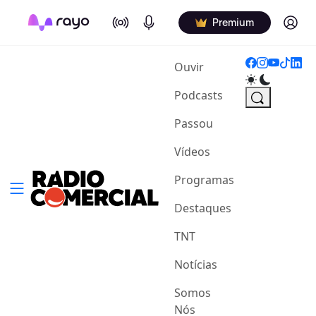
On Air
Podcasts
Log in
Premium
(current)
Ouvir
Podcasts
Passou
Vídeos
Programas
Destaques
TNT
Notícias
Somos
Nós