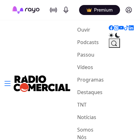
On Air
Podcasts
Log in
Premium
(current)
Ouvir
Podcasts
Passou
Vídeos
Programas
Destaques
TNT
Notícias
Somos
Nós