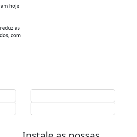
ram hoje
 reduz as
ados, com
Instale as nossas