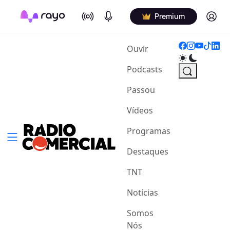
On Air
Podcasts
Log in
Premium
(current)
Ouvir
Podcasts
Passou
Vídeos
Programas
Destaques
TNT
Notícias
Somos
Nós