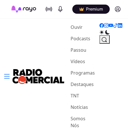
On Air
Podcasts
Log in
Premium
(current)
Ouvir
Podcasts
Passou
Vídeos
Programas
Destaques
TNT
Notícias
Somos
Nós