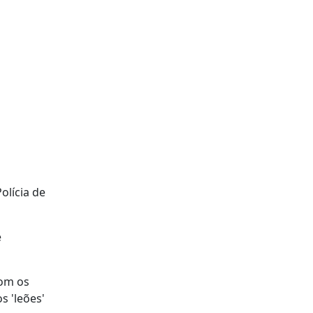
olícia de
e
com os
 'leões'