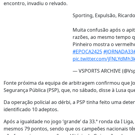
encontro, invadiu o relvado.
Sporting, Expulsão, Ricard
Muita confusão após o apit
razões, ao mesmo tempo qu
Pinheiro mostra o vermelho
#EPOCA2425
#JORNADA33
pic.twitter.com/jFNLYdMh3
— VSPORTS ARCHIVE (@Vsp
Fonte próxima da equipa de arbitragem confirmou que João
Segurança Pública (PSP), que, no sábado, disse à Lusa qu
Da operação policial ao dérbi, a PSP tinha feito uma dete
identificado 10 adeptos.
Após a igualdade no jogo ‘grande’ da 33.ª ronda da I Liga
mesmos 79 pontos, sendo que os campeões nacionais têm 