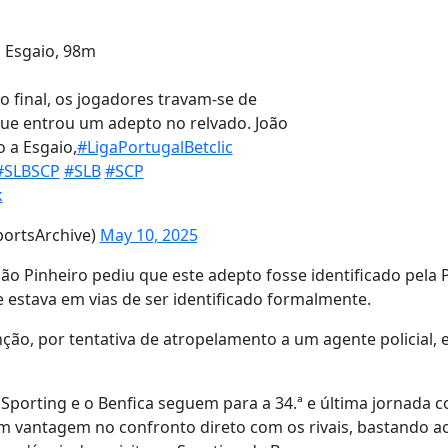
o Esgaio, 98m
o final, os jogadores travam-se de
e entrou um adepto no relvado. João
 a Esgaio,
#LigaPortugalBetclic
#SLBSCP
#SLB
#SCP
k
ortsArchive)
May 10, 2025
 Pinheiro pediu que este adepto fosse identificado pela P
e estava em vias de ser identificado formalmente.
nção, por tentativa de atropelamento a um agente policial, 
, Sporting e o Benfica seguem para a 34.ª e última jornada 
vantagem no confronto direto com os rivais, bastando aos