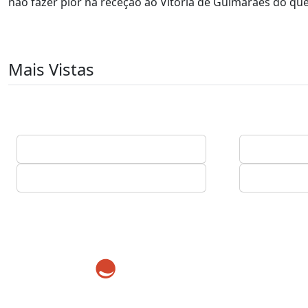
não fazer pior na receção ao Vitória de Guimarães do que 
Mais Vistas