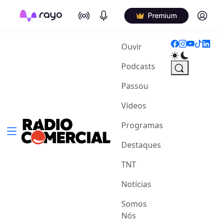
On Air
Podcasts
Log in
Premium
(current)
Ouvir
Podcasts
Passou
Vídeos
Programas
Destaques
TNT
Notícias
Somos
Nós