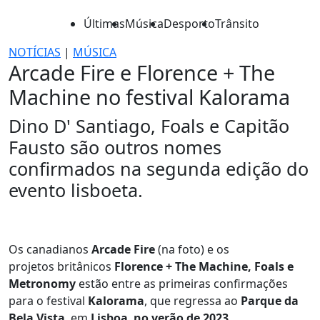
Últimas
Música
Desporto
Trânsito
NOTÍCIAS
|
MÚSICA
Arcade Fire e Florence + The
Machine no festival Kalorama
Dino D' Santiago, Foals e Capitão
Fausto são outros nomes
confirmados na segunda edição do
evento lisboeta.
Os canadianos
Arcade Fire
(na foto) e os
projetos britânicos
Florence + The Machine, Foals e
Metronomy
estão entre as primeiras confirmações
para o festival
Kalorama
, que regressa ao
Parque da
Bela Vista
, em
Lisboa
,
no verão de 2023
.