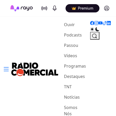
On Air
Podcasts
Log in
Premium
(current)
Ouvir
Podcasts
Passou
Vídeos
Programas
Destaques
TNT
Notícias
Somos
Nós