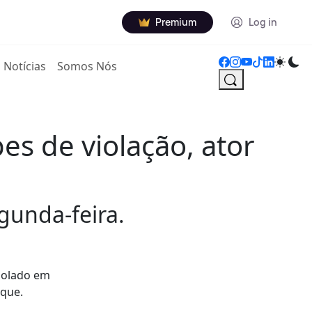
Premium
Log in
Notícias
Somos Nós
s de violação, ator
gunda-feira.
violado em
rque.