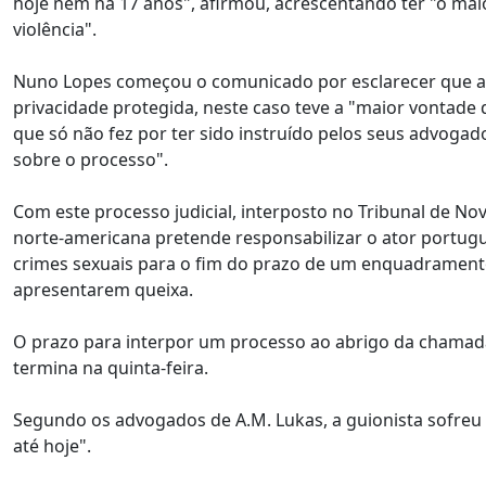
hoje nem há 17 anos", afirmou, acrescentando ter "o maio
violência".
Nuno Lopes começou o comunicado por esclarecer que ap
privacidade protegida, neste caso teve a "maior vontade de
que só não fez por ter sido instruído pelos seus advogad
sobre o processo".
Com este processo judicial, interposto no Tribunal de No
norte-americana pretende responsabilizar o ator portugu
crimes sexuais para o fim do prazo de um enquadramento le
apresentarem queixa.
O prazo para interpor um processo ao abrigo da chamada 
termina na quinta-feira.
Segundo os advogados de A.M. Lukas, a guionista sofreu 
até hoje".