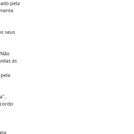
rado pela
amente
os seus
. Não
idas às
 pela
a",
acordo
eja