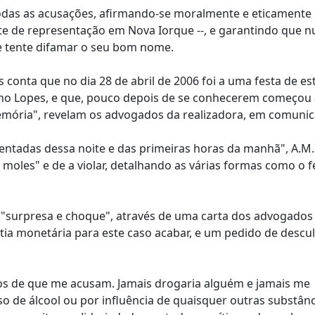
odas as acusações, afirmando-se moralmente e eticamente
nte de representação em Nova Iorque --, e garantindo que n
e tente difamar o seu bom nome.
 conta que no dia 28 de abril de 2006 foi a uma festa de es
uno Lopes, e que, pouco depois de se conhecerem começou a
mória", revelam os advogados da realizadora, em comunic
entadas dessa noite e das primeiras horas da manhã", A.M.
moles" e de a violar, detalhando as várias formas como o f
m "surpresa e choque", através de uma carta dos advogados
ia monetária para este caso acabar, e um pedido de descul
os de que me acusam. Jamais drogaria alguém e jamais me
so de álcool ou por influência de quaisquer outras substân