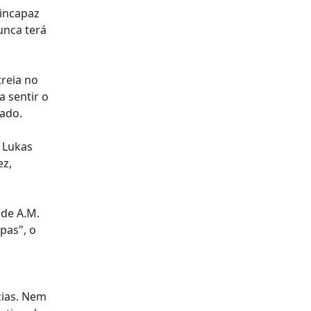
 incapaz
unca terá
treia no
 sentir o
ado.
 Lukas
ez,
 de A.M.
pas", o
cias. Nem