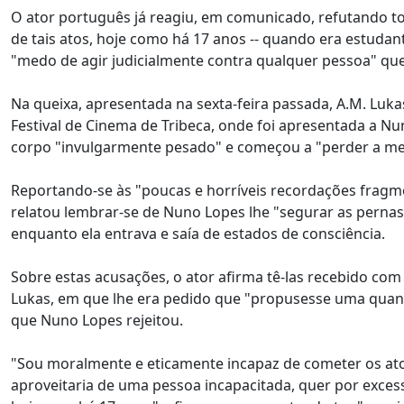
O ator português já reagiu, em comunicado, refutando t
de tais atos, hoje como há 17 anos -- quando era estuda
"medo de agir judicialmente contra qualquer pessoa" qu
Na queixa, apresentada na sexta-feira passada, A.M. Lukas
Festival de Cinema de Tribeca, onde foi apresentada a N
corpo "invulgarmente pesado" e começou a "perder a me
Reportando-se às "poucas e horríveis recordações fragm
relatou lembrar-se de Nuno Lopes lhe "segurar as pernas 
enquanto ela entrava e saía de estados de consciência.
Sobre estas acusações, o ator afirma tê-las recebido co
Lukas, em que lhe era pedido que "propusesse uma quant
que Nuno Lopes rejeitou.
"Sou moralmente e eticamente incapaz de cometer os at
aproveitaria de uma pessoa incapacitada, quer por exces