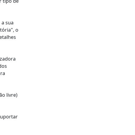
r tipo de
 a sua
tória", o
etalhes
izadora
dos
ara
o livre)
suportar