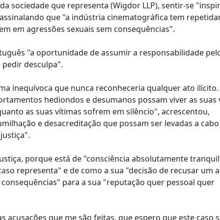
 sociedade que representa (Wigdor LLP), sentir-se "inspi
assinalando que "a indústria cinematográfica tem repetid
erem em agressões sexuais sem consequências".
ortuguês "a oportunidade de assumir a responsabilidade pel
 pedir desculpa".
a inequívoca que nunca reconheceria qualquer ato ilícito
rtamentos hediondos e desumanos possam viver as suas v
uanto as suas vítimas sofrem em silêncio", acrescentou,
umilhação e desacreditação que possam ser levadas a cabo
justiça".
stiça, porque está de "consciência absolutamente tranquil
caso representa" e de como a sua "decisão de recusar um 
a consequências" para a sua "reputação quer pessoal quer
as acusações que me são feitas, que espero que este caso s