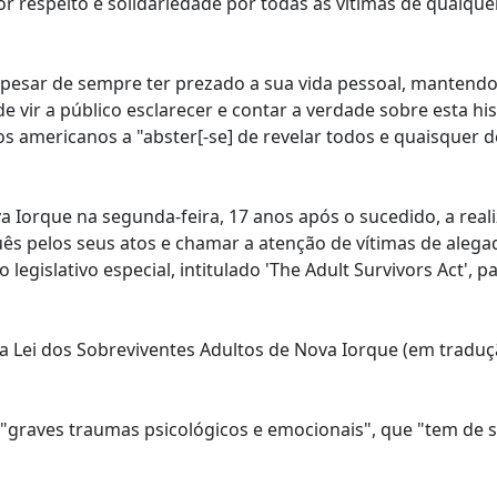
r respeito e solidariedade por todas as vítimas de qualque
esar de sempre ter prezado a sua vida pessoal, mantendo
 vir a público esclarecer e contar a verdade sobre esta his
os americanos a "abster[-se] de revelar todos e quaisquer d
va Iorque na segunda-feira, 17 anos após o sucedido, a real
ês pelos seus atos e chamar a atenção de vítimas de alega
gislativo especial, intitulado 'The Adult Survivors Act', p
Lei dos Sobreviventes Adultos de Nova Iorque (em traduçã
"graves traumas psicológicos e emocionais", que "tem de 