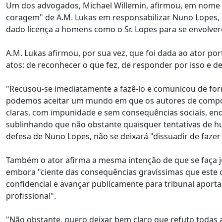
Um dos advogados, Michael Willemin, afirmou, em nome da
coragem" de A.M. Lukas em responsabilizar Nuno Lopes, 
dado licença a homens como o Sr. Lopes para se envolv
A.M. Lukas afirmou, por sua vez, que foi dada ao ator p
atos: de reconhecer o que fez, de responder por isso e de
"Recusou-se imediatamente a fazê-lo e comunicou de form
podemos aceitar um mundo em que os autores de compo
claras, com impunidade e sem consequências sociais, enq
sublinhando que não obstante quaisquer tentativas de h
defesa de Nuno Lopes, não se deixará "dissuadir de fazer 
Também o ator afirma a mesma intenção de que se faça ju
embora "ciente das consequências gravíssimas que este 
confidencial e avançar publicamente para tribunal aport
profissional".
"Não obstante, quero deixar bem claro que refuto todas 