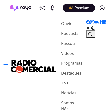
On Air
Podcasts
Log in
Premium
(current)
Ouvir
Podcasts
Passou
Vídeos
Programas
Destaques
TNT
Notícias
Somos
Nós