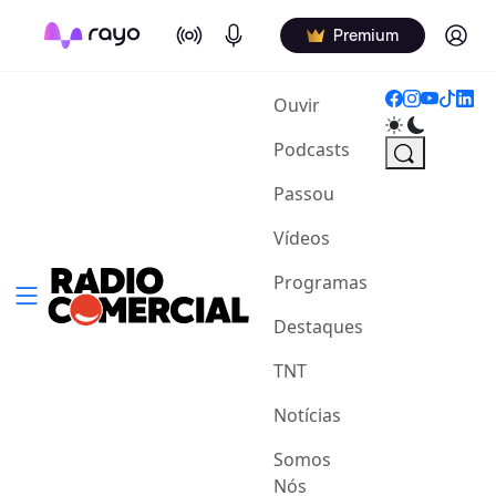
On Air
Podcasts
Log in
Premium
(current)
Ouvir
Podcasts
Passou
Vídeos
Programas
Destaques
TNT
Notícias
Somos
Nós