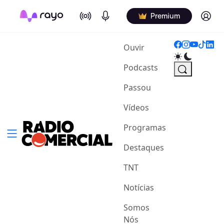
On Air
Podcasts
Log in
Premium
(current)
Ouvir
Podcasts
Passou
Vídeos
Programas
Destaques
TNT
Notícias
Somos
Nós