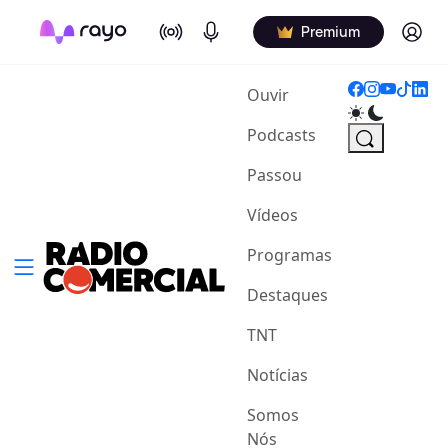
On Air
Podcasts
Log in
Premium
(current)
Ouvir
Podcasts
Passou
Vídeos
Programas
Destaques
TNT
Notícias
Somos
Nós