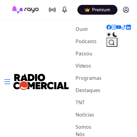
On Air
Podcasts
Log in
Premium
(current)
Ouvir
Podcasts
Passou
Vídeos
Programas
Destaques
TNT
Notícias
Somos
Nós