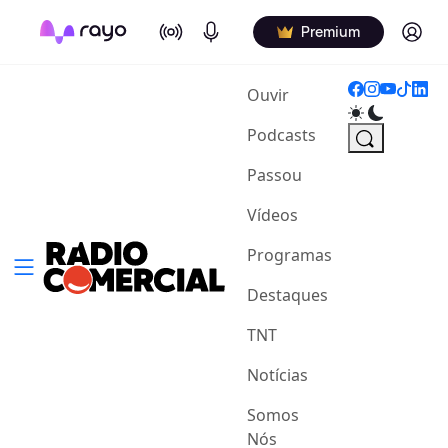
On Air
Podcasts
Log in
Premium
(current)
Ouvir
Podcasts
Passou
Vídeos
Programas
Destaques
TNT
Notícias
Somos
Nós