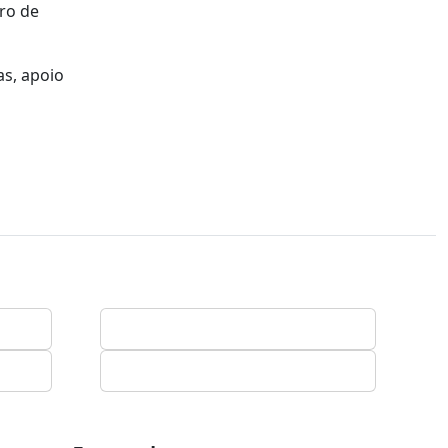
iro de
as, apoio