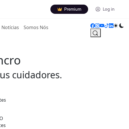
Premium
Log in
Notícias
Somos Nós
ncro
us cuidadores.
tes
 O
tes