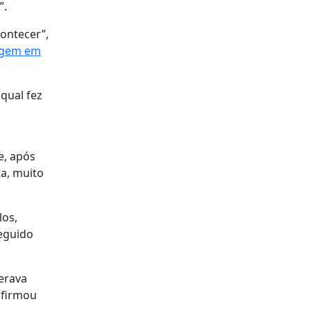
”.
contecer”,
agem em
 qual fez
e, após
ta, muito
los,
seguido
perava
afirmou