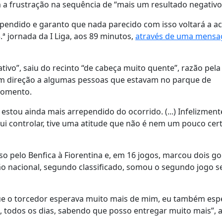
 a frustração na sequência de “mais um resultado negativo
ependido e garanto que nada parecido com isso voltará a a
.ª jornada da I Liga, aos 89 minutos,
através de uma mens
ivo”, saiu do recinto “de cabeça muito quente”, razão pela
em direção a algumas pessoas que estavam no parque de
momento.
estou ainda mais arrependido do ocorrido. (...) Infelizment
ui controlar, tive uma atitude que não é nem um pouco cer
so pelo Benfica à Fiorentina e, em 16 jogos, marcou dois go
eão nacional, segundo classificado, somou o segundo jogo 
ei que o torcedor esperava muito mais de mim, eu também es
, todos os dias, sabendo que posso entregar muito mais”, 