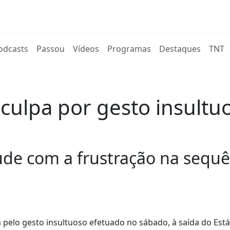
rent)
odcasts
Passou
Vídeos
Programas
Destaques
TNT
culpa por gesto insultuo
itude com a frustração na seq
a pelo gesto insultuoso efetuado no sábado, à saída do Est