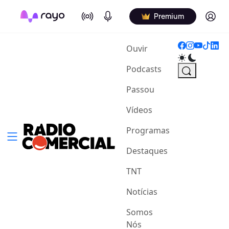
On Air
Podcasts
Log in
Premium
(current)
Ouvir
Podcasts
Passou
Vídeos
Programas
Destaques
TNT
Notícias
Somos
Nós