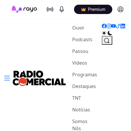
On Air
Podcasts
Log in
Premium
(current)
Ouvir
Podcasts
Passou
Vídeos
Programas
Destaques
TNT
Notícias
Somos
Nós