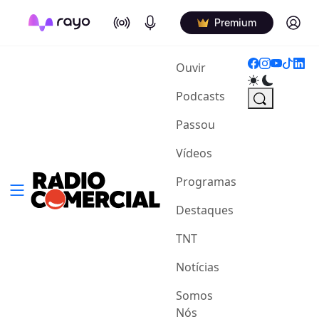
On Air
Podcasts
Log in
Premium
(current)
Ouvir
Podcasts
Passou
Vídeos
Programas
Destaques
TNT
Notícias
Somos
Nós