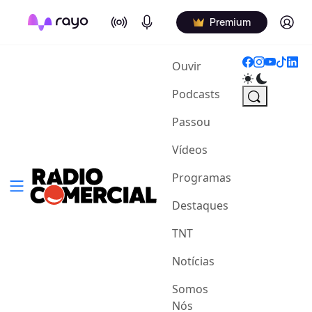
On Air
Podcasts
Log in
Premium
(current)
Ouvir
Podcasts
Passou
Vídeos
Programas
Destaques
TNT
Notícias
Somos
Nós